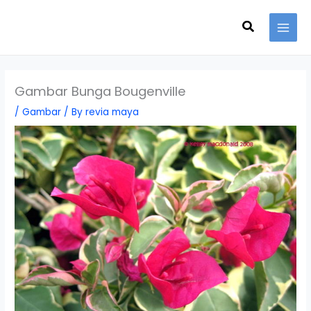
Skip
Search
to
content
Gambar Bunga Bougenville
/
Gambar
/ By
revia maya