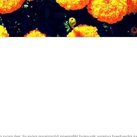
g populer, bunga marigold memiliki banyak warna berbeda se