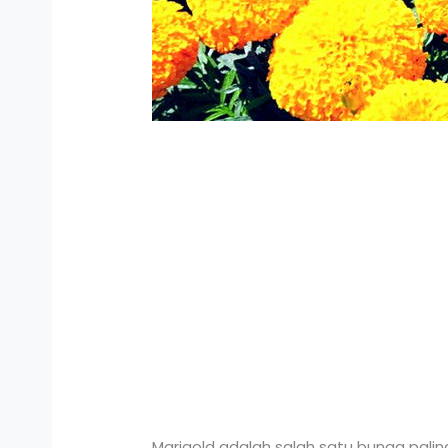
Marigold adalah salah satu bunga palin