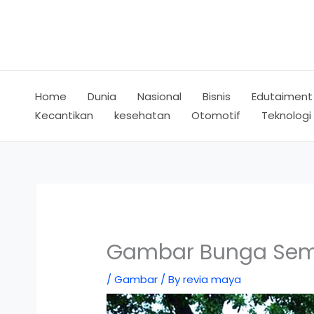
Skip
to
content
Home
Dunia
Nasional
Bisnis
Edutaiment
Kecantikan
kesehatan
Otomotif
Teknologi
Gambar Bunga Se
/
Gambar
/ By
revia maya