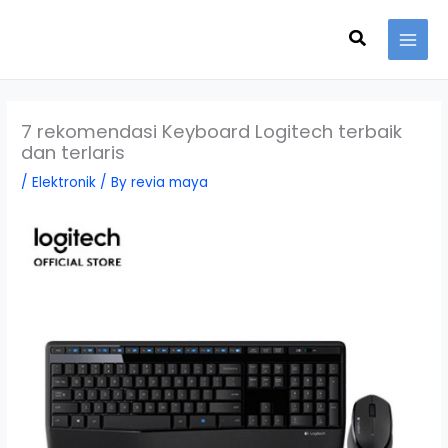
Skip
Search
to
content
7 rekomendasi Keyboard Logitech terbaik
dan terlaris
/
Elektronik
/ By
revia maya