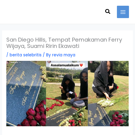
Skip
Search
to
content
San Diego Hills, Tempat Pemakaman Ferry
Wijaya, Suami Ririn Ekawati
/
berita selebritis
/ By
revia maya