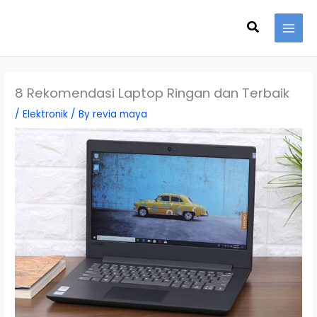
Skip
Search
to
content
8 Rekomendasi Laptop Ringan dan Terbaik
/
Elektronik
/ By
revia maya