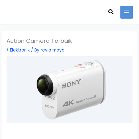
Skip
Search
to
content
Action Camera Terbaik
/
Elektronik
/ By
revia maya