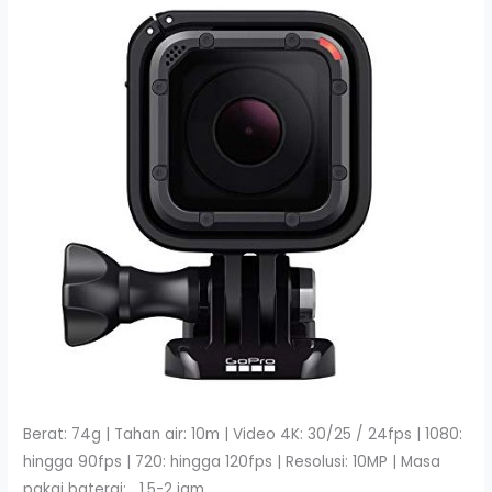
Berat: 74g | Tahan air: 10m | Video 4K: 30/25 / 24fps | 1080:
hingga 90fps | 720: hingga 120fps | Resolusi: 10MP | Masa
pakai baterai: 1,5-2 jam