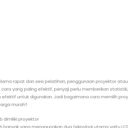
elama rapat dan sesi pelatihan, penggunaan proyektor atau 
ra yang paling efektif, penyaji perlu memberikan statistik,
fektif untuk digunakan. Jadi bagaimana cara memilih proyek
 harga murah?
dimiliki proyektor
ah banyak yang menggunakan dua teknologi utama yaitu LCD (L