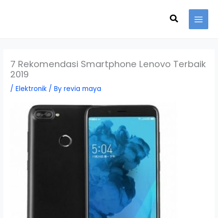
Skip
Search
to
content
7 Rekomendasi Smartphone Lenovo Terbaik
2019
/
Elektronik
/ By
revia maya