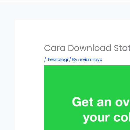
Cara Download St
/
Teknologi
/ By
revia maya