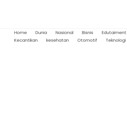
Skip
to
content
Home
Dunia
Nasional
Bisnis
Edutaiment
Kecantikan
kesehatan
Otomotif
Teknologi