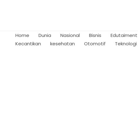
Skip
to
content
Home
Dunia
Nasional
Bisnis
Edutaiment
Kecantikan
kesehatan
Otomotif
Teknologi