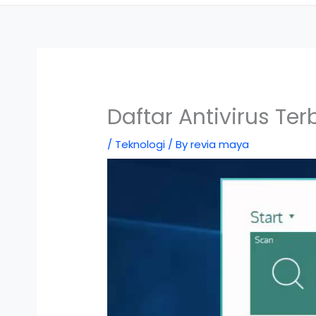
Daftar Antivirus Te
/
Teknologi
/ By
revia maya