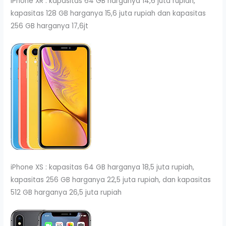
iPhone XR : kapasitas 64 GB harganya 14,6 juta rupiah,
kapasitas 128 GB harganya 15,6 juta rupiah dan kapasitas
256 GB harganya 17,6jt
iPhone XS : kapasitas 64 GB harganya 18,5 juta rupiah,
kapasitas 256 GB harganya 22,5 juta rupiah, dan kapasitas
512 GB harganya 26,5 juta rupiah