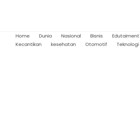
Skip
to
content
Home
Dunia
Nasional
Bisnis
Edutaiment
Kecantikan
kesehatan
Otomotif
Teknologi