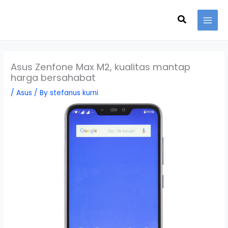
Skip
Search
to
content
Asus Zenfone Max M2, kualitas mantap
harga bersahabat
/
Asus
/ By
stefanus kurni