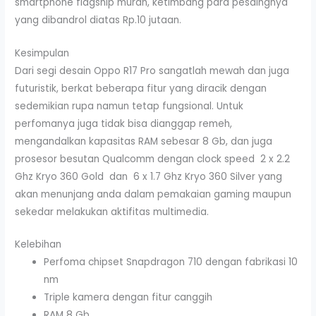
smartphone flagship murah, ketimbang para pesaingnya
yang dibandrol diatas Rp.10 jutaan.
Kesimpulan
Dari segi desain Oppo R17 Pro sangatlah mewah dan juga
futuristik, berkat beberapa fitur yang diracik dengan
sedemikian rupa namun tetap fungsional. Untuk
perfomanya juga tidak bisa dianggap remeh,
mengandalkan kapasitas RAM sebesar 8 Gb, dan juga
prosesor besutan Qualcomm dengan clock speed 2 x 2.2
Ghz Kryo 360 Gold dan 6 x 1.7 Ghz Kryo 360 Silver yang
akan menunjang anda dalam pemakaian gaming maupun
sekedar melakukan aktifitas multimedia.
Kelebihan
Perfoma chipset Snapdragon 710 dengan fabrikasi 10
nm
Triple kamera dengan fitur canggih
RAM 8 Gb