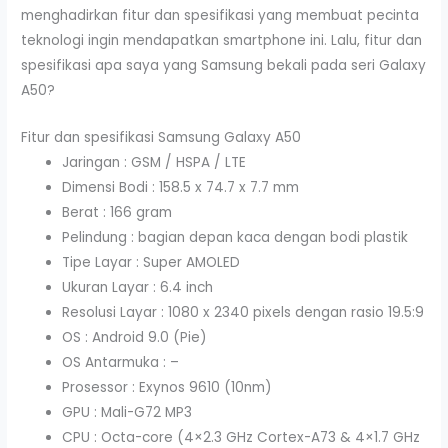
menghadirkan fitur dan spesifikasi yang membuat pecinta
teknologi ingin mendapatkan smartphone ini. Lalu, fitur dan
spesifikasi apa saya yang Samsung bekali pada seri Galaxy
A50?
Fitur dan spesifikasi Samsung Galaxy A50
Jaringan : GSM / HSPA / LTE
Dimensi Bodi : 158.5 x 74.7 x 7.7 mm
Berat : 166 gram
Pelindung : bagian depan kaca dengan bodi plastik
Tipe Layar : Super AMOLED
Ukuran Layar : 6.4 inch
Resolusi Layar : 1080 x 2340 pixels dengan rasio 19.5:9
OS : Android 9.0 (Pie)
OS Antarmuka : –
Prosessor : Exynos 9610 (10nm)
GPU : Mali-G72 MP3
CPU : Octa-core (4×2.3 GHz Cortex-A73 & 4×1.7 GHz