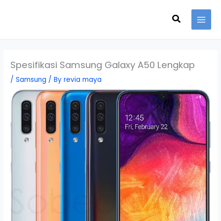
Skip
Search
to
content
Spesifikasi Samsung Galaxy A50 Lengkap
/
Samsung
/ By
revia maya