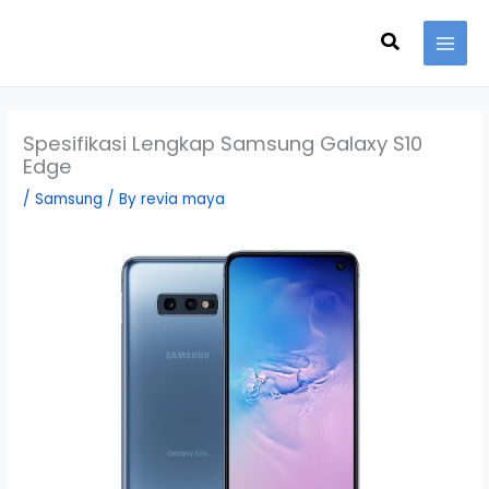
Skip
Search
to
content
Spesifikasi Lengkap Samsung Galaxy S10
Edge
/
Samsung
/ By
revia maya