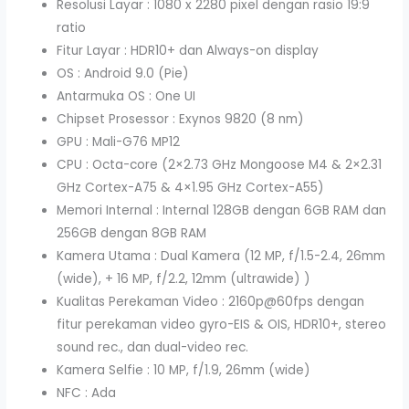
Resolusi Layar : 1080 x 2280 pixel dengan rasio 19:9
ratio
Fitur Layar : HDR10+ dan Always-on display
OS : Android 9.0 (Pie)
Antarmuka OS : One UI
Chipset Prosessor : Exynos 9820 (8 nm)
GPU : Mali-G76 MP12
CPU : Octa-core (2×2.73 GHz Mongoose M4 & 2×2.31
GHz Cortex-A75 & 4×1.95 GHz Cortex-A55)
Memori Internal : Internal 128GB dengan 6GB RAM dan
256GB dengan 8GB RAM
Kamera Utama : Dual Kamera (12 MP, f/1.5-2.4, 26mm
(wide), + 16 MP, f/2.2, 12mm (ultrawide) )
Kualitas Perekaman Video : 2160p@60fps dengan
fitur perekaman video gyro-EIS & OIS, HDR10+, stereo
sound rec., dan dual-video rec.
Kamera Selfie : 10 MP, f/1.9, 26mm (wide)
NFC : Ada