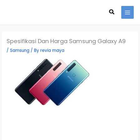
Skip
Search
to
content
Spesifikasi Dan Harga Samsung Galaxy A9
/
Samsung
/ By
revia maya