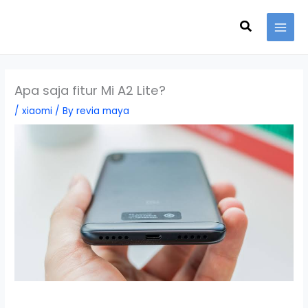
Skip
Search
to
content
Apa saja fitur Mi A2 Lite?
/
xiaomi
/ By
revia maya