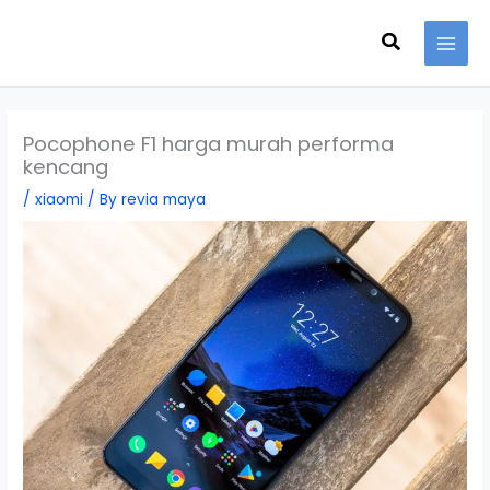
Skip
Search
to
content
Pocophone F1 harga murah performa
kencang
/
xiaomi
/ By
revia maya