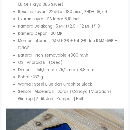
1,8 GHz Kryo 385 Silver)
Resolusi Layar : 2246 x 1080 pixel, FHD+, 18,7:9
Ukuran Layar : IPS lebar 6,18 inchi
Kamera Belakang : 5 MP f/2,0 + 12 MP f/1,9
Kamera Depan : 20 MP
Memori Internal : RAM 6GB + 64 GB dan RAM 6GB +
128GB
Baterai : Non-removable 4000 mAh
OS : Android 8.1 (Oreo)
Dimensi : 155,5 mm x 75,2 mm x 8,8 mm
Bobot : 182 g
Warna : Steel Blue dan Graphite Black
Sensor : Akselerasi | Jarak | Cahaya | Vibration |
Girskop | Sidik Jari | Kompas | Hall