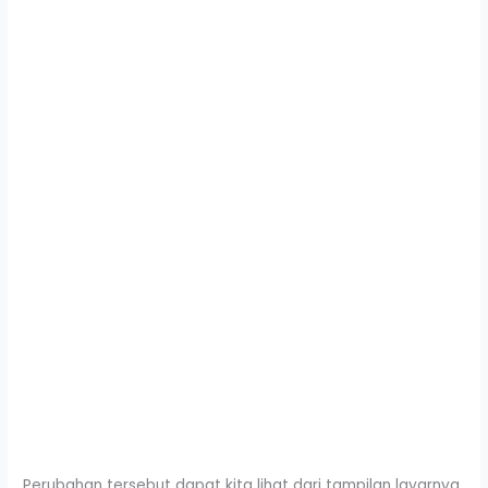
Perubahan tersebut dapat kita lihat dari tampilan layarnya