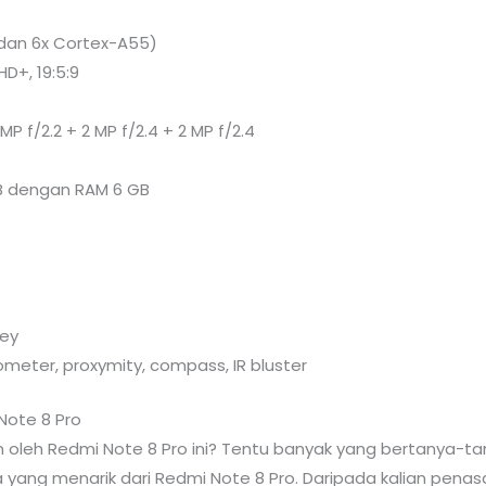
 dan 6x Cortex-A55)
HD+, 19:5:9
P f/2.2 + 2 MP f/2.4 + 2 MP f/2.4
GB dengan RAM 6 GB
rey
rometer, proxymity, compass, IR bluster
Note 8 Pro
 oleh Redmi Note 8 Pro ini? Tentu banyak yang bertanya-tan
aja yang menarik dari Redmi Note 8 Pro. Daripada kalian pena