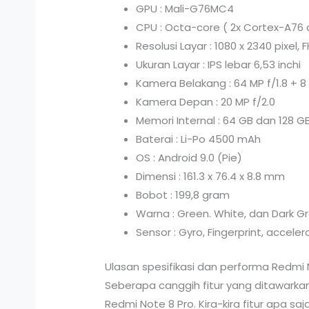
GPU : Mali-G76MC4
CPU : Octa-core ( 2x Cortex-A76
Resolusi Layar : 1080 x 2340 pixel, F
Ukuran Layar : IPS lebar 6,53 inchi
Kamera Belakang : 64 MP f/1.8 + 8 M
Kamera Depan : 20 MP f/2.0
Memori Internal : 64 GB dan 128 
Baterai : Li-Po 4500 mAh
OS : Android 9.0 (Pie)
Dimensi : 161.3 x 76.4 x 8.8 mm
Bobot : 199,8 gram
Warna : Green. White, dan Dark G
Sensor : Gyro, Fingerprint, accele
Ulasan spesifikasi dan performa Redmi 
Seberapa canggih fitur yang ditawarkan
Redmi Note 8 Pro. Kira-kira fitur apa s