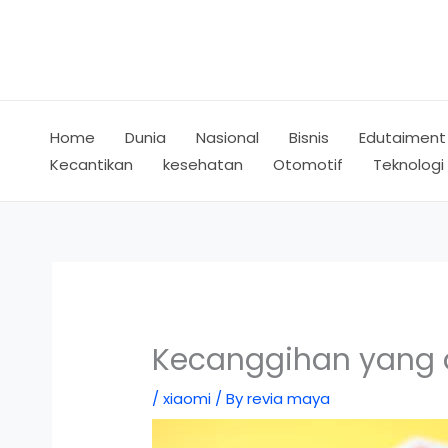
Skip
to
content
Home
Dunia
Nasional
Bisnis
Edutaiment
Kecantikan
kesehatan
Otomotif
Teknologi
Kecanggihan yang d
/
xiaomi
/ By
revia maya