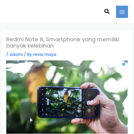
Skip
Search
to
content
Redmi Note 8, Smartphone yang memiliki
banyak kelebihan
/
xiaomi
/ By
revia maya