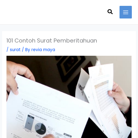
Skip
Search
to
content
101 Contoh Surat Pemberitahuan
/
surat
/ By
revia maya