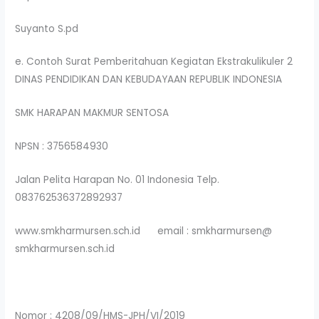
Suyanto S.pd
e. Contoh Surat Pemberitahuan Kegiatan Ekstrakulikuler 2
DINAS PENDIDIKAN DAN KEBUDAYAAN REPUBLIK INDONESIA
SMK HARAPAN MAKMUR SENTOSA
NPSN : 3756584930
Jalan Pelita Harapan No. 01 Indonesia Telp.
083762536372892937
www.smkharmursen.sch.id email : smkharmursen@
smkharmursen.sch.id
Nomor : 4208/09/HMS-JPH/VI/2019