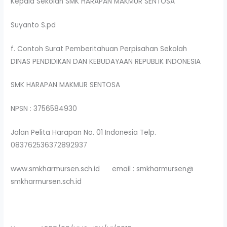
Kepala Sekolah SMK HARAPAN MAKMUR SENTOSA
Suyanto S.pd
f. Contoh Surat Pemberitahuan Perpisahan Sekolah
DINAS PENDIDIKAN DAN KEBUDAYAAN REPUBLIK INDONESIA
SMK HARAPAN MAKMUR SENTOSA
NPSN : 3756584930
Jalan Pelita Harapan No. 01 Indonesia Telp.
083762536372892937
www.smkharmursen.sch.id email : smkharmursen@
smkharmursen.sch.id