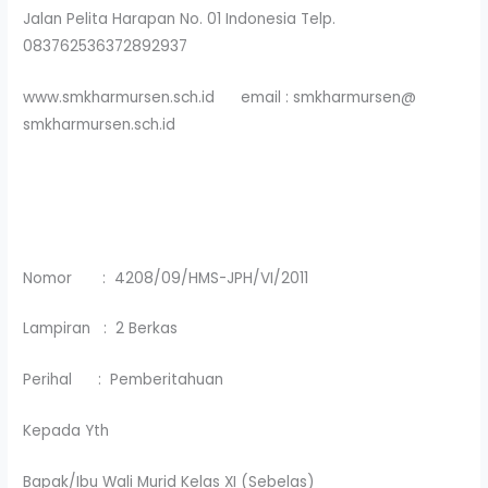
Jalan Pelita Harapan No. 01 Indonesia Telp.
083762536372892937
www.smkharmursen.sch.id email : smkharmursen@
smkharmursen.sch.id
Nomor : 4208/09/HMS-JPH/VI/2011
Lampiran : 2 Berkas
Perihal : Pemberitahuan
Kepada Yth
Bapak/Ibu Wali Murid Kelas XI (Sebelas)