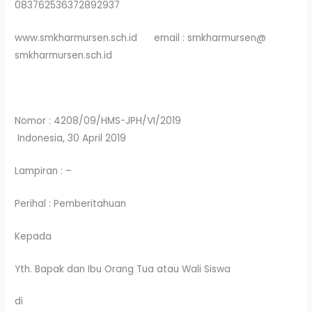
083762536372892937
www.smkharmursen.sch.id email : smkharmursen@
smkharmursen.sch.id
Nomor : 4208/09/HMS-JPH/VI/2019
Indonesia, 30 April 2019
Lampiran : –
Perihal : Pemberitahuan
Kepada
Yth. Bapak dan Ibu Orang Tua atau Wali Siswa
di