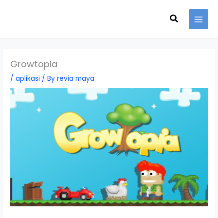
Skip
Search
to
content
Growtopia
/
aplikasi
/ By
revia maya