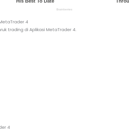
i MetaTrader 4
uk trading di Aplikasi MetaTrader 4.
der 4