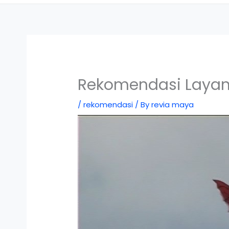
Rekomendasi Layan
/
rekomendasi
/ By
revia maya