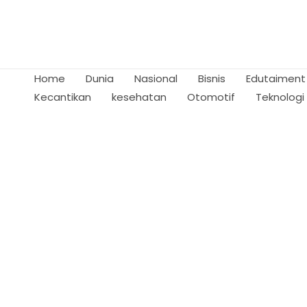
Skip
to
content
Home
Dunia
Nasional
Bisnis
Edutaiment
Kecantikan
kesehatan
Otomotif
Teknologi