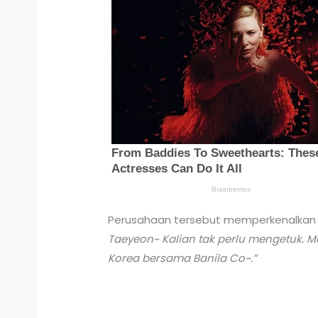
Perusahaan tersebut memperkenalkan 
Taeyeon~ Kalian tak perlu mengetuk. 
Korea bersama Banila Co~.”