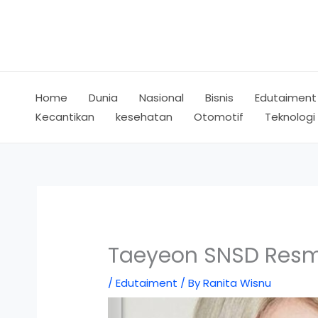
Skip
to
content
Home
Dunia
Nasional
Bisnis
Edutaiment
Kecantikan
kesehatan
Otomotif
Teknologi
Taeyeon SNSD Resmi
/
Edutaiment
/ By
Ranita Wisnu