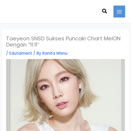
Skip
Search
to
content
Taeyeon SNSD Sukses Puncaki Chart MelON
Dengan “11:11”
/
Edutaiment
/ By
Ranita Wisnu