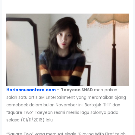
Hariannusantara.com
–
Taeyeon SNSD
merupakan
salah satu artis SM Entertainment yang meramaikan ajang
comeback dalam bulan November ini. Bertajuk “11:11” dan
“Square Two” Taeyeon resmi merilis lagu solonya pada
selasa (01/11/2016) lalu.
“Square Two” yang memuat single “Playing With Fire” telah