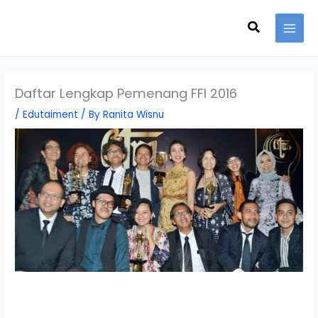
Skip
Search
to
content
Daftar Lengkap Pemenang FFI 2016
/
Edutaiment
/ By
Ranita Wisnu