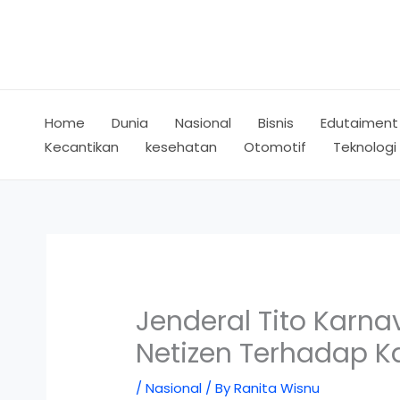
Skip
to
content
Home
Dunia
Nasional
Bisnis
Edutaiment
Kecantikan
kesehatan
Otomotif
Teknologi
Jenderal Tito Karna
Netizen Terhadap K
/
Nasional
/ By
Ranita Wisnu