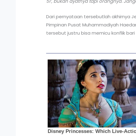
51’, bukan ayatnya tapi orangnya. Ja
Dari pernyataan tersebutlah akhirnya J
Pimpinan Pusat Muhammadiyah Haedar 
tersebut justru bisa memicu konflik b