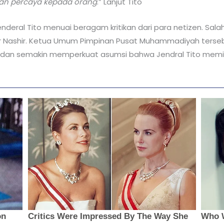
ngan percaya kepada orang
.” Lanjut Tito
enderal Tito menuai beragam kritikan dari para netizen. Sa
Nashir. Ketua Umum Pimpinan Pusat Muhammadiyah tersebu
ari dan semakin memperkuat asumsi bahwa Jendral Tito memi