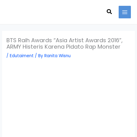
Skip
Search
to
content
BTS Raih Awards “Asia Artist Awards 2016”,
ARMY Histeris Karena Pidato Rap Monster
/
Edutaiment
/ By
Ranita Wisnu