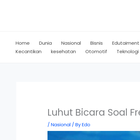
Skip
to
content
Home
Dunia
Nasional
Bisnis
Edutaiment
Kecantikan
kesehatan
Otomotif
Teknologi
Luhut Bicara Soal F
/
Nasional
/ By
Edo