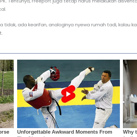
K. Tentunya, Freeport juga tetap harus melakukan disventas
al.
ata tidak, ada kearifan, analoginya nyewa rumah tadi, kalau
t.