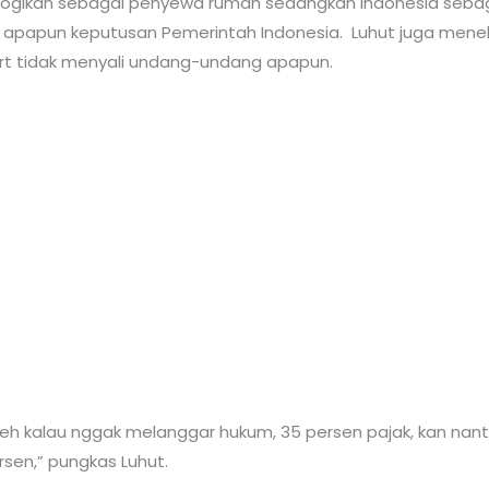
logikan sebagai penyewa rumah sedangkan Indonesia sebaga
apapun keputusan Pemerintah Indonesia. Luhut juga meneka
rt tidak menyali undang-undang apapun.
eh kalau nggak melanggar hukum, 35 persen pajak, kan nanti 5
rsen,” pungkas Luhut.