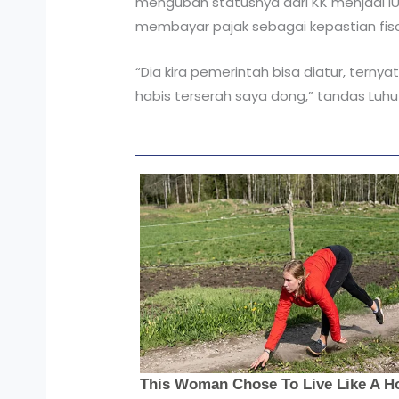
mengubah statusnya dari KK menjadi IUP
membayar pajak sebagai kepastian fisc
“Dia kira pemerintah bisa diatur, terny
habis terserah saya dong,” tandas Luhu