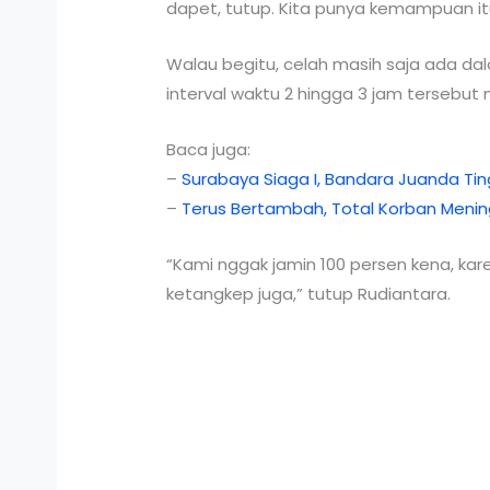
dapet, tutup. Kita punya kemampuan itu
Walau begitu, celah masih saja ada dal
interval waktu 2 hingga 3 jam tersebu
Baca juga:
–
Surabaya Siaga I, Bandara Juanda T
–
Terus Bertambah, Total Korban Mening
“Kami nggak jamin 100 persen kena, kare
ketangkep juga,” tutup Rudiantara.