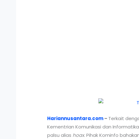
Hariannusantara.com
–
Terkait denga
Kementrian Komunikasi dan Informatik
palsu alias
hoax
. Pihak Kominfo bahaka