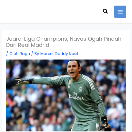
Skip
Search
to
content
Juarai Liga Champions, Navas Ogah Pindah
Dari Real Madrid
/
Olah Raga
/ By
Marcel Deddy Kasih