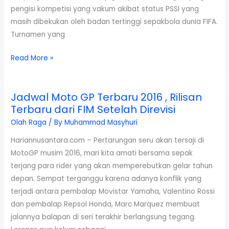
Lapangan
pengisi kompetisi yang vakum akibat status PSSI yang
Tergenang
masih dibekukan oleh badan tertinggi sepakbola dunia FIFA.
Air
Turnamen yang
Jadwal
Read More »
Piala
Sudirman
Jadwal Moto GP Terbaru 2016 , Rilisan
2015
Terbaru dari FIM Setelah Direvisi
Terbaru
dan
Olah Raga
/ By
Muhammad Masyhuri
Terlengkap
Hariannusantara.com – Pertarungan seru akan tersaji di
MotoGP musim 2016, mari kita amati bersama sepak
terjang para rider yang akan memperebutkan gelar tahun
depan. Sempat terganggu karena adanya konflik yang
terjadi antara pembalap Movistar Yamaha, Valentino Rossi
dan pembalap Repsol Honda, Marc Marquez membuat
jalannya balapan di seri terakhir berlangsung tegang.