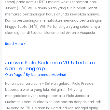
tersaji pada Kamis (12/11) malam waktu setempat atau
Bomber
Jumat (13/11) WIB. Namun hujan yang turun begitu lebat
Andalannya
memaksa pertandingan harus ditunda keesokan harinya.
Komisi pertandingan memutuskan menunda pertandingan
hingga Sabtu (14/11) WIB. Pertandingan yang sebenarnya
akan digelar di Stadion Monumental Antonio Vespucio
Kualifikasi
Read More »
Piala
Dunia
Jadwal Piala Sudirman 2015 Terbaru
2018
dan Terlengkap
:
Laga
Olah Raga
/ By
Muhammad Masyhuri
Argentina
Hariannusantara.com – Setelah gelaran Piala Presiden
Vs
beberapa waktu yang lalu, kini giliran TNI yang
Brasil
mengadakan event serupa bertajuk Piala Jenderal
Tertunda
Sudirman. Event ini diadakan bertepatan dengan hari jadi
Akibat
TNI yang ke-70. Gelaran ini juga dijadikan sebagai ajang