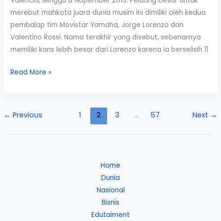
Valencia, Minggu 8 Nopember 2015. Peluang besar untuk
Juara
merebut mahkota juara dunia musim ini dimiliki oleh kedua
Jika
pembalap tim Movistar Yamaha, Jorge Lorenzo dan
Ini
Valentino Rossi. Nama terakhir yang disebut, sebenarnya
yang
memiliki kans lebih besar dari Lorenzo karena ia berselisih 11
Terjadi
Peluang
Read More »
The
Doctor
Menjuarai
←
Previous
1
2
3
…
57
Next
→
MotoGP
Musim
Ini
Setelah
Home
Ada
Dunia
Putusan
Nasional
dari
Bisnis
CAS
Edutaiment