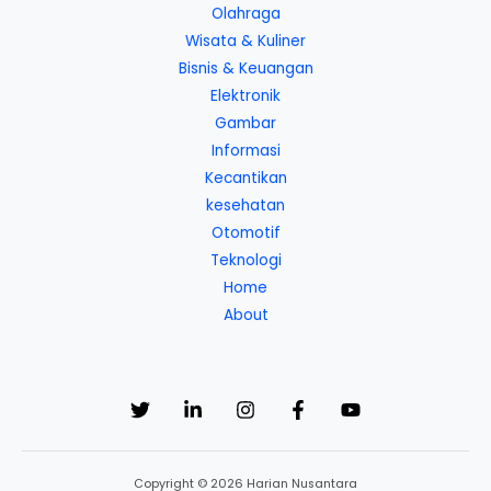
Olahraga
Wisata & Kuliner
Bisnis & Keuangan
Elektronik
Gambar
Informasi
Kecantikan
kesehatan
Otomotif
Teknologi
Home
About
Copyright © 2026 Harian Nusantara