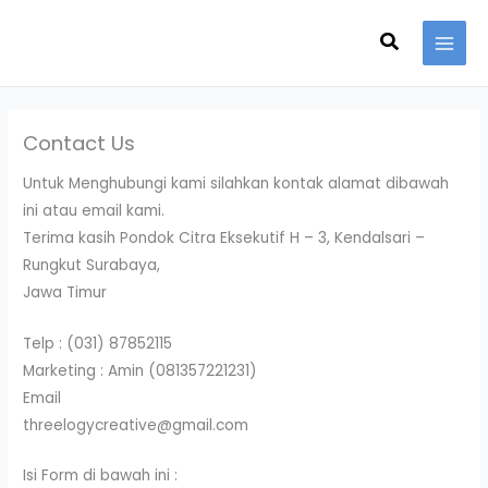
Skip
Search
to
content
Contact Us
Untuk Menghubungi kami silahkan kontak alamat dibawah
ini atau email kami.
Terima kasih Pondok Citra Eksekutif H – 3, Kendalsari –
Rungkut Surabaya,
Jawa Timur
Telp : (031) 87852115
Marketing : Amin (081357221231)
Email
threelogycreative@gmail.com
Isi Form di bawah ini :