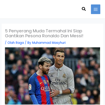
Skip
Search
to
content
5 Penyerang Muda Termahal Ini Siap
Gantikan Pesona Ronaldo Dan Messi!
/
Olah Raga
/ By
Muhammad Masyhuri