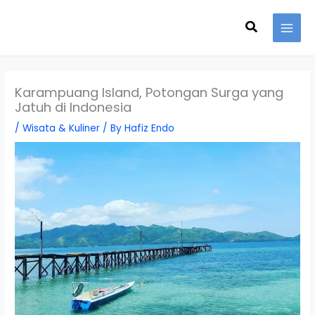
Skip
Search
to
content
Karampuang Island, Potongan Surga yang
Jatuh di Indonesia
/
Wisata & Kuliner
/ By
Hafiz Endo