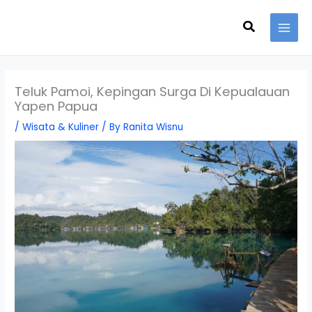
Skip
Search
to
content
Teluk Pamoi, Kepingan Surga Di Kepualauan
Yapen Papua
/
Wisata & Kuliner
/ By
Ranita Wisnu