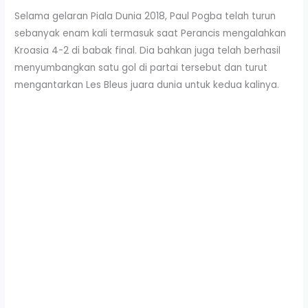
Selama gelaran Piala Dunia 2018, Paul Pogba telah turun
sebanyak enam kali termasuk saat Perancis mengalahkan
Kroasia 4-2 di babak final. Dia bahkan juga telah berhasil
menyumbangkan satu gol di partai tersebut dan turut
mengantarkan Les Bleus juara dunia untuk kedua kalinya.