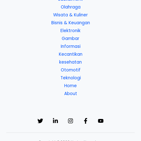
Olahraga
Wisata & Kuliner
Bisnis & Keuangan
Elektronik
Gambar
Informasi
Kecantikan
kesehatan
Otomotif
Teknologi
Home
About