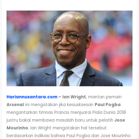
Hariannusantara.com
– Ian Wright
, mantan pemain
Arsenal
ini mengatakan jika kesusksesan
Paul Pogba
mengantarkan timnas Prancis menjuarai Piala Dunia 2018
justru bakal membawa masalah baru untuk pelatih
Jose
Mourinho
. Ian Wright mengatakan hal tersebut
berdasarkan indikasi bahwa Paul Pogba dan Jose Mourinho