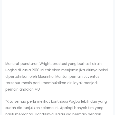
Menurut penuturan Wright, prestasi yang berhasil diraih
Pogba di Rusia 2018 ini tak akan menjamin jika dirinya bakal
dipertahnkan oleh Mourinho. Mantan pemain Juventus
tersebut masih perlu membuktikan diri layak menjadi
pemain andalan MU.
“Kita semua perlu melihat kontribusi Pogba lebih dari yang
sudah dia tunjukkan selama ini. Apalagi banyak tim yang
pasti memantau kondisinya. Kalau dia bermain dengan