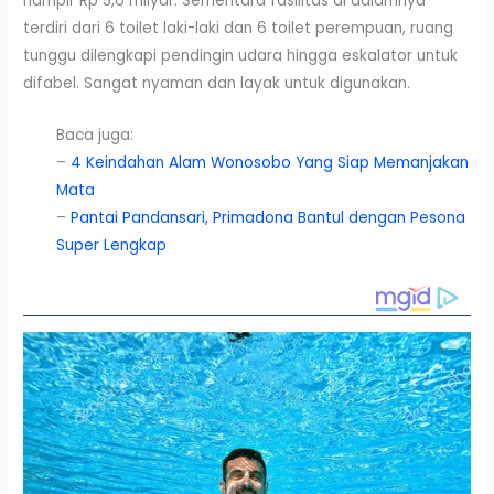
hampir Rp 5,6 milyar. Sementara fasilitas di dalamnya
terdiri dari 6 toilet laki-laki dan 6 toilet perempuan, ruang
tunggu dilengkapi pendingin udara hingga eskalator untuk
difabel. Sangat nyaman dan layak untuk digunakan.
Baca juga:
–
4 Keindahan Alam Wonosobo Yang Siap Memanjakan
Mata
–
Pantai Pandansari, Primadona Bantul dengan Pesona
Super Lengkap