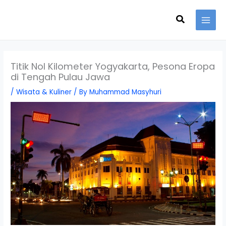
Skip
Search
to
content
Titik Nol Kilometer Yogyakarta, Pesona Eropa
di Tengah Pulau Jawa
/
Wisata & Kuliner
/ By
Muhammad Masyhuri