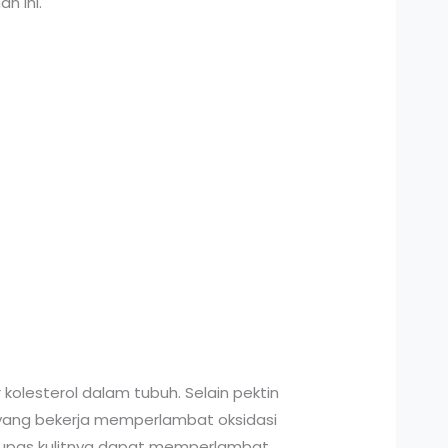
n ini.
lesterol dalam tubuh. Selain pektin
an yang bekerja memperlambat oksidasi
 dikupas kulitnya dapat memperlambat