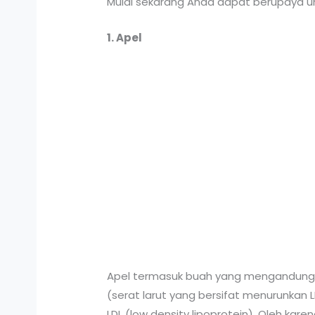
Mulai sekarang Anda dapat berupaya u
1. Apel
Apel termasuk buah yang mengandung k
(serat larut yang bersifat menurunkan 
LDL (low density lipoprotein). Oleh ka