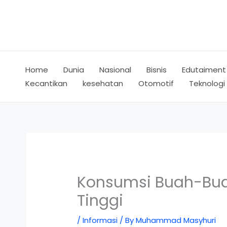
Skip
to
content
Home
Dunia
Nasional
Bisnis
Edutaiment
Kecantikan
kesehatan
Otomotif
Teknologi
Konsumsi Buah-Buah
Tinggi
/
Informasi
/ By
Muhammad Masyhuri