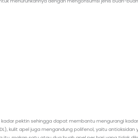
ntuk menurunkannya dengan mengonsumsi jenis buah-buaha
adar pektin sehingga dapat membantu mengurangi kadar ko
LDL), kulit apel juga mengandung polifenol, yaitu antioksid
rena itu, makan satu atau dua buah apel per hari yang tidak