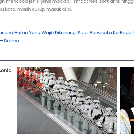
 mencoba jenis-jenis mocktail, smoothies, soft drink hingg
 ibu kota, masih cukup masuk akal.
asana Hutan Yang Wajib Dikunjungi Saat Berwisata Ke Bogor
 – Drama