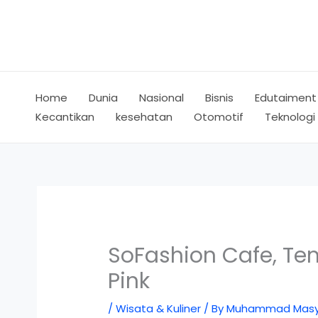
Skip
to
content
Home
Dunia
Nasional
Bisnis
Edutaiment
Kecantikan
kesehatan
Otomotif
Teknologi
SoFashion Cafe, Te
Pink
/
Wisata & Kuliner
/ By
Muhammad Masy