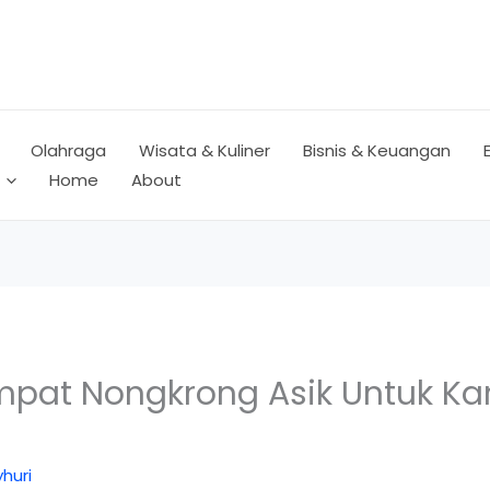
Olahraga
Wisata & Kuliner
Bisnis & Keuangan
Home
About
mpat Nongkrong Asik Untuk K
huri