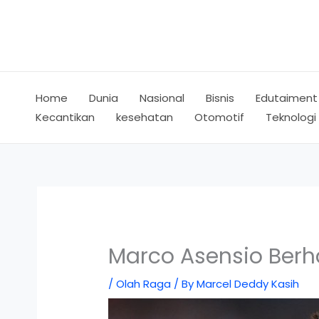
Skip
to
content
Home
Dunia
Nasional
Bisnis
Edutaiment
Kecantikan
kesehatan
Otomotif
Teknologi
Marco Asensio Ber
/
Olah Raga
/ By
Marcel Deddy Kasih