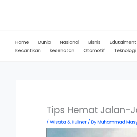
Skip
to
content
Home
Dunia
Nasional
Bisnis
Edutaiment
Kecantikan
kesehatan
Otomotif
Teknologi
Tips Hemat Jalan-J
/
Wisata & Kuliner
/ By
Muhammad Masy