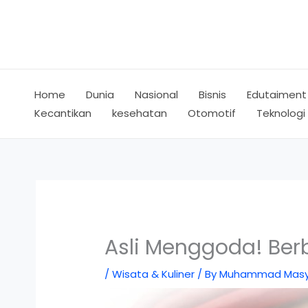
Skip
to
content
Home
Dunia
Nasional
Bisnis
Edutaiment
Kecantikan
kesehatan
Otomotif
Teknologi
Asli Menggoda! Ber
/
Wisata & Kuliner
/ By
Muhammad Masy