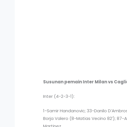
Susunan pemain Inter Milan vs Caglia
Inter (4-2-3-1):
1-Samir Handanovic; 33-Danilo D’Ambrosi
Borja Valero (8-Matias Vecino 82′); 87-
Martinez.