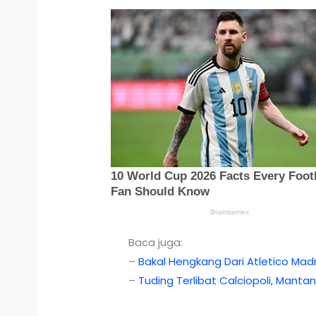
Baca juga:
–
Bakal Hengkang Dari Atletico Madri
–
Tuding Terlibat Calciopoli, Manta