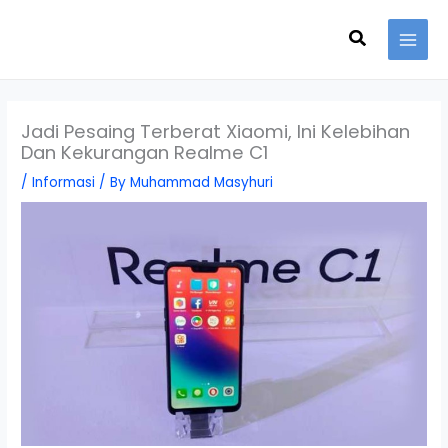
Skip
Search
to
content
Jadi Pesaing Terberat Xiaomi, Ini Kelebihan
Dan Kekurangan Realme C1
/
Informasi
/ By
Muhammad Masyhuri