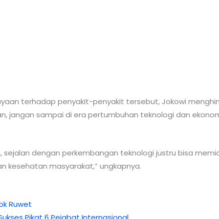
ayaan terhadap penyakit-penyakit tersebut, Jokowi mengh
 jangan sampai di era pertumbuhan teknologi dan ekonomi 
 sejalan dengan perkembangan teknologi justru bisa memic
an kesehatan masyarakat,” ungkapnya.
bok Ruwet
ukses Pikat 6 Pejabat Internasional