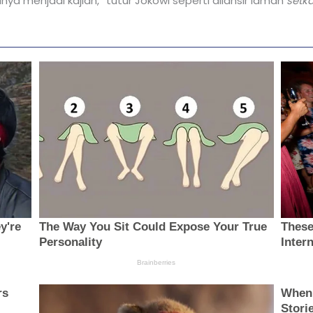
inya menjadi kajian,” tutur Jokowi seperti dilansir laman
setka