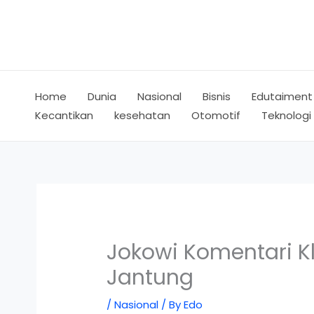
Skip
to
content
Home
Dunia
Nasional
Bisnis
Edutaiment
Kecantikan
kesehatan
Otomotif
Teknologi
Jokowi Komentari K
Jantung
/
Nasional
/ By
Edo