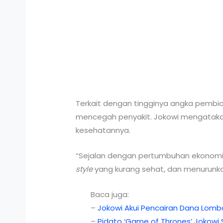
Terkait dengan tingginya angka pembi
mencegah penyakit. Jokowi mengatakan,
kesehatannya.
“Sejalan dengan pertumbuhan ekonomi,
style
yang kurang sehat, dan menurunk
Baca juga:
–
Jokowi Akui Pencairan Dana Lom
–
Pidato ‘Game of Thrones’ Jokowi S