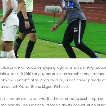
r dikartu merah pada pengujung laga dramatis, menghadapi 
ala Asia U-19 2018 Grup A, antara tuan rumah timnas Indones
akhir 6-5 untuk Qatar. Pada laga itu, bukan hanya parade go
kan pelatih Qatar, Bruno Miguel Pinheiro.
ikartu merah oleh wasit. Hal itu diketahui pada sesi jumpa pe
ten pelatih, Lino Godinho. Ia menjelaskan bahwa Bruno diusi